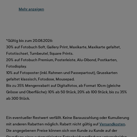
aus verschiedenen Papierarten und Bundtechniken
aus, um genau das Fotobuch zu erstellen, was
Deine gemeinsame Geschichte perfekt wiedergibt.
Für jedes Fotobuch bieten wir vielfältige
Gestaltungsvorlagen, die Dir beim Erstellen eine
*Gültig bis zum 20.08.2026:
hilfreiche Stütze bieten. Probiere es gleich aus und
30% auf Fotobuch Soft, Gallery Print, Maxikarte, Maxikarte gefaltet,
erstelle Dein Fotobuch als Geburtstagsgeschenk
Fototischset, Turnbeutel, Square Prints.
online!
20% auf Fotobuch Premium, Posterleiste, Alu-Dibond, Postkarten,
Fotodisplay.
10% auf Fotoposter (inkl. Rahmen und Passepartout), Grusskarten
gefaltet klassisch, Fotodose, Mousepad.
Bis zu 35% Mengenrabatt auf Digitalfotos, ab Format 10cm (gleiche
Grösse und Oberfläche): 10% ab 50 Stück, 20% ab 100 Stück, bis zu 35%
ab 300 Stück.
Ein eventueller Restwert verfällt. Keine Barauszahlung oder Kumulierung
mit anderen Rabatten möglich. Rabatt nicht gültig auf
Versandkosten
.
Die angegebenen Preise können sich von Kunde zu Kunde auf der
Grundlage einer automatisierten Entscheidungsfindung unterscheiden.