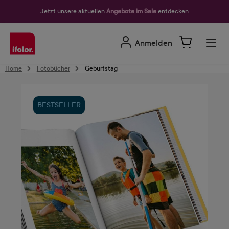
alt springen
Jetzt unsere aktuellen
Angebote im Sale
entdecken
Anmelden
Home
Fotobücher
Geburtstag
BESTSELLER