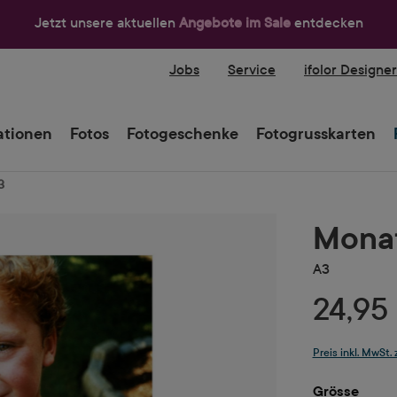
Jetzt unsere aktuellen
Angebote im Sale
entdecken
Jobs
Service
ifolor Designe
tionen
Fotos
Fotogeschenke
Fotogrusskarten
3
Monat
A3
24,95
Preis inkl. MwSt.
ausw
Grösse