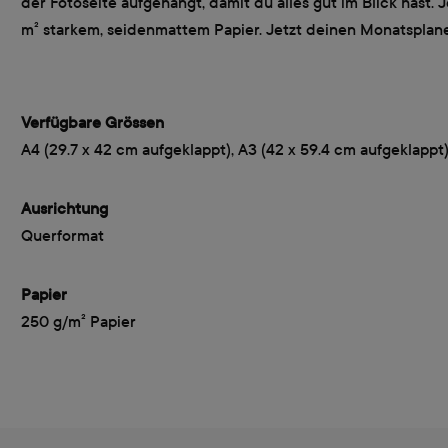
der Fotoseite aufgehängt, damit du alles gut im Blick hast.
m² starkem, seidenmattem Papier. Jetzt deinen Monatsplaner
Verfügbare Grössen
A4 (29.7 x 42 cm aufgeklappt), A3 (42 x 59.4 cm aufgeklappt
Ausrichtung
Querformat
Papier
250 g/m² Papier