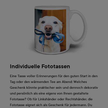
gestalten kannst! Überrasche deine Lieben mit
einem coolen T-Shirt mit deinem Bild, einer Tasse
für den morgendlichen Kaffee, einer Hülle für ihr
neues Smartphone oder einer kuscheligen Decke!
Persönlich schenken und jemandem zeigen, dass
man sich dabei Gedanken gemacht hat kann
kinderleicht sein. Die Auswahl an individuellen
Geschenken, die deine Fotos ins Rampenlicht
stellen, ist bei ifolor gross.
Individuelle Fototassen
Eine Tasse voller Erinnerungen für den guten Start in den
Tag oder den wärmenden Tee am Abend: Welches
Geschenk könnte praktischer sein und dennoch dekorativ
und persönlich als eine eigens von Ihnen gestaltete
Fototasse? Ob für Linkshänder oder Rechtshänder, die
Fototasse eignet sich als Geschenk für jedermann. Du