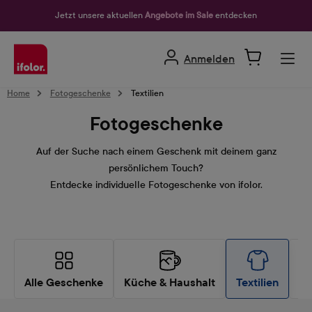
alt springen
Jetzt unsere aktuellen
Angebote im Sale
entdecken
Anmelden
Home
Fotogeschenke
Textilien
Fotogeschenke
Auf der Suche nach einem Geschenk mit deinem ganz
persönlichem Touch?
Entdecke individuelle Fotogeschenke von ifolor.
Alle Geschenke
Küche & Haushalt
Textilien
Bü