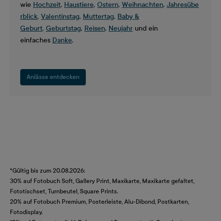
wie
Hochzeit
,
Haustiere
,
Ostern
,
Weihnachten
,
Jahresübe
rblick
,
Valentinstag
,
Muttertag
,
Baby &
Geburt
,
Geburtstag
,
Reisen
,
Neujahr
und ein
einfaches
Danke
.
Anlässe entdecken
*Gültig bis zum 20.08.2026:
30% auf Fotobuch Soft, Gallery Print, Maxikarte, Maxikarte gefaltet,
Fototischset, Turnbeutel, Square Prints.
20% auf Fotobuch Premium, Posterleiste, Alu-Dibond, Postkarten,
Fotodisplay.