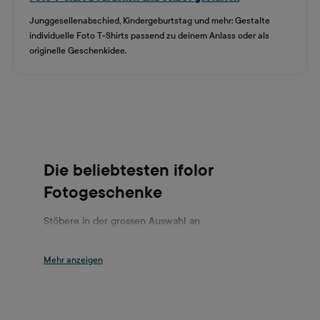
Junggesellenabschied, Kindergeburtstag und mehr: Gestalte
individuelle Foto T-Shirts passend zu deinem Anlass oder als
originelle Geschenkidee.
Die beliebtesten ifolor
Fotogeschenke
Stöbere in der grossen Auswahl an
Fotogeschenken von ifolor, die du mit deinen Fotos
selbst gestalten kannst. Ob du einem guten
Freund, einem Kind oder den Grosseltern eine
Freude machen möchtest: Es gibt eine grosse
Auswahl an Geschenken, die du ganz individuell