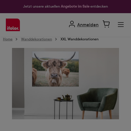
alt springen
Jetzt unsere aktuellen
Angebote im Sale
entdecken
Anmelden
Home
Wanddekorationen
XXL Wanddekorationen