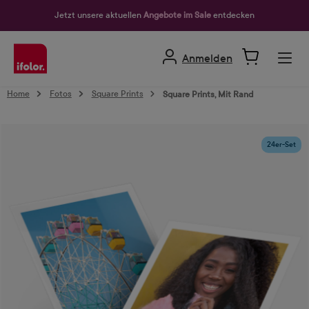
alt springen
Jetzt unsere aktuellen
Angebote im Sale
entdecken
Anmelden
Home
Fotos
Square Prints
Square Prints, Mit Rand
Bildergalerie überspringen
24er-Set