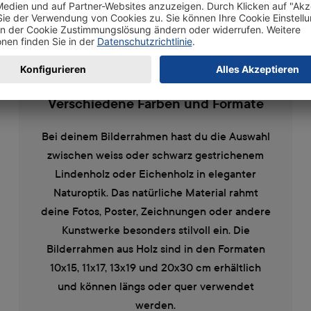
Verschiedene Farben und Formate
Bei deinem Bilderrahmen hast du die Auswahl
zwischen weiss oder schwarz gestrichenem
Lindenholz oder Eichenholz in eleganter
Naturoptik. Das natürliche Material rahmt
deine Fotos, Poster, Zeichnungen oder andere
Kunstwerke besonders stilvoll ein. Die
Bilderrahmen aus Holz sind in den Formaten
10x15, 11x17, 13x19 und 20x30 cm erhältlich
und können längs oder quer verwendet
werden.