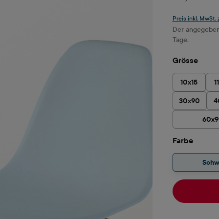
Preis inkl. MwSt.
Der angegebene
Tage.
ausw
Grösse
10x15
1
30x90
4
60x
auswä
Farbe
Schw