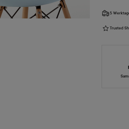
5 Werktag
Trusted Sho
Sams