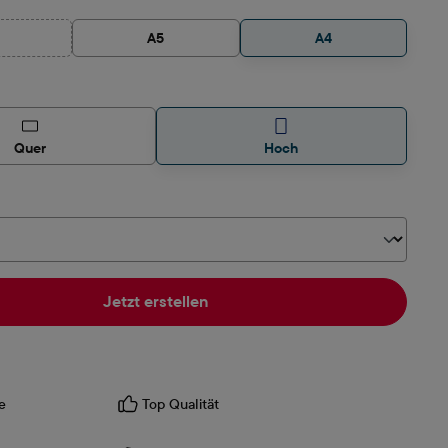
A5
A4
iese Option ist zurzeit nicht verfügbar.)
auswählen
Quer
Hoch
hlen
Jetzt erstellen
e
Top Qualität