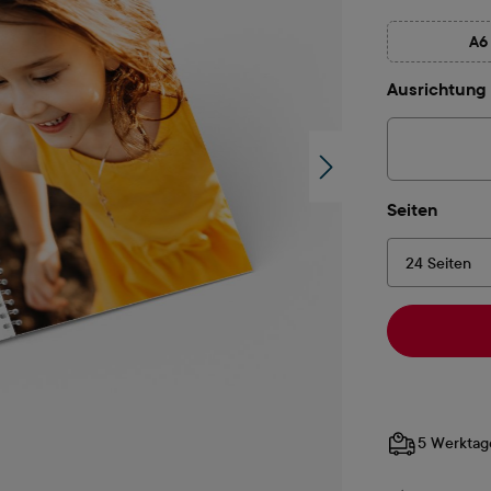
A6
(D
Ausrichtung
auswä
Seiten
5 Werktag