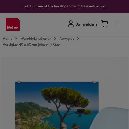
alt springen
Jetzt unsere aktuellen
Angebote im Sale
entdecken
Anmelden
Home
Wanddekorationen
Acrylglas
Acrylglas, 40 x 60 cm (einzeln), Quer
Bildergalerie überspringen