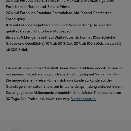
30% auf Fotobuch Soft, Gallery Print, Maxikarte, Maxikarte gefaltet,
Fototischset, Turnbeutel, Square Prints.
20% auf Fotobuch Premium, Posterleiste, Alu-Dibond, Postkarten,
Fotodisplay.
10% auf Fotoposter (inkl. Rahmen und Passepartout), Grusskarten
gefaltet klassisch, Fotodose, Mousepad.
Bis zu 35% Mengenrabatt auf Digitalfotos, ab Format 10cm (gleiche
Grösse und Oberfläche): 10% ab 50 Stück, 20% ab 100 Stück, bis zu 35%
ab 300 Stück.
Ein eventueller Restwert verfällt. Keine Barauszahlung oder Kumulierung
mit anderen Rabatten möglich. Rabatt nicht gültig auf
Versandkosten
.
Die angegebenen Preise können sich von Kunde zu Kunde auf der
Grundlage einer automatisierten Entscheidungsfindung unterscheiden.
Der angegebene Aktionspreis entspricht dem tiefsten Preis der letzten
30 Tage. Alle Preise inkl. Mwst. und zzgl.
Versandkosten
.