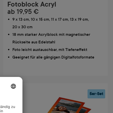
Fotoblock Acryl
ab
19,95 €
9 x 13 cm, 10 x 15 cm, 11 x 17 cm, 13 x 19 cm,
20 x 30 cm
18 mm starker Acrylblock mit magnetischer
Rückseite aus Edelstahl
Foto leicht austauschbar, mit Tiefeneffekt
Geeignet für alle gängigen Digitalfotoformate
5er-Set