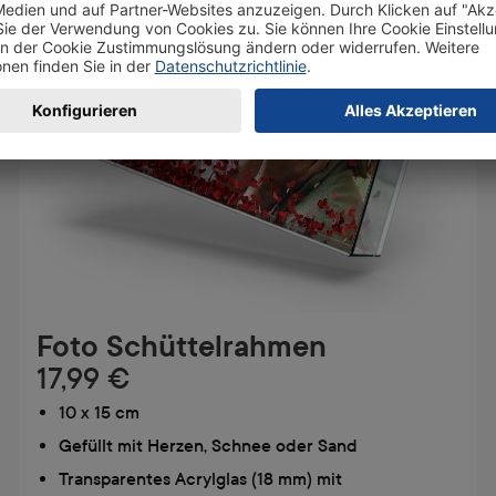
Foto Schüttelrahmen
17,99 €
10 x 15 cm
Gefüllt mit Herzen, Schnee oder Sand
Transparentes Acrylglas (18 mm) mit