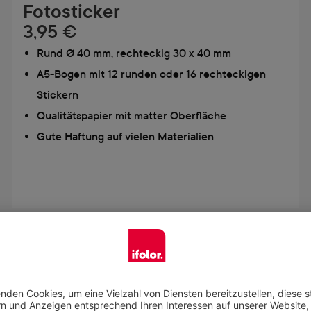
Fotosticker
3,95 €
Rund Ø 40 mm, rechteckig 30 x 40 mm
A5-Bogen mit 12 runden oder 16 rechteckigen
Stickern
Qualitätspapier mit matter Oberfläche
Gute Haftung auf vielen Materialien