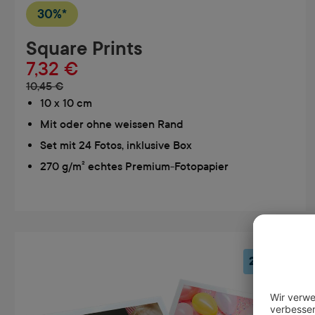
30%*
Square Prints
7,32 €
10,45 €
10 x 10 cm
Mit oder ohne weissen Rand
Set mit 24 Fotos, inklusive Box
270 g/m² echtes Premium-Fotopapier
24er-Set