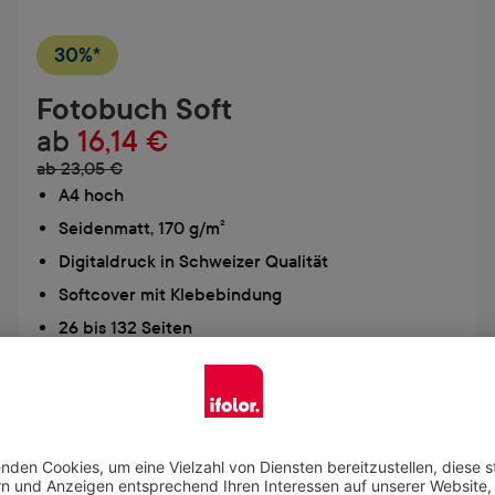
30%*
Fotobuch Soft
ab
16,14 €
ab 23,05 €
A4 hoch
Seidenmatt, 170 g/m²
Digitaldruck in Schweizer Qualität
Softcover mit Klebebindung
26 bis 132 Seiten