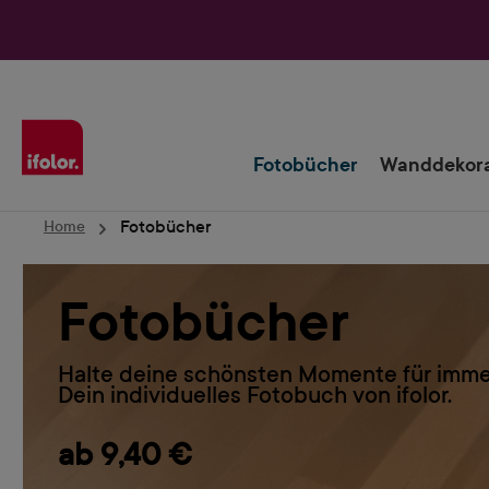
Zur Hauptnavigation springen
Fotobücher
Wanddekora
Fotobücher
Home
Fotobücher
Halte deine schönsten Momente für immer
Dein individuelles Fotobuch von ifolor.
ab 9,40 €