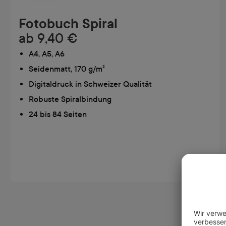
Fotobuch Spiral
ab
9,40 €
A4, A5, A6
Seidenmatt, 170 g/m²
Digitaldruck in Schweizer Qualität
Robuste Spiralbindung
24 bis 84 Seiten