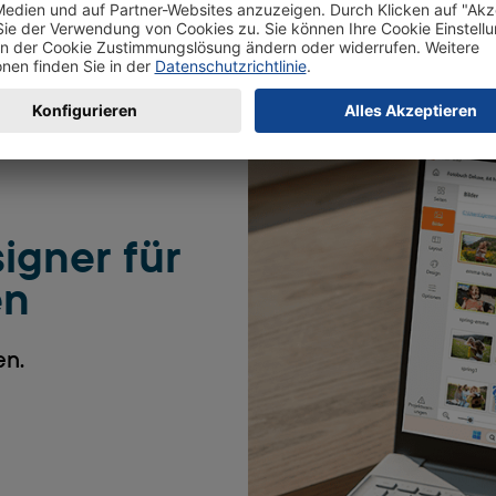
Ein Download.
Unzählige Möglichkeiten.
igner für
en
en.