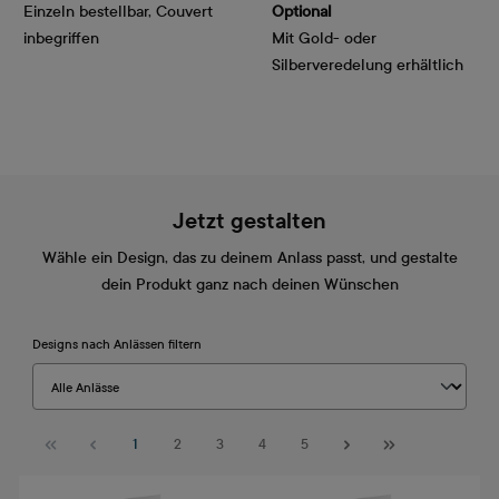
Einzeln bestellbar, Couvert
Optional
inbegriffen
Mit Gold- oder
Silberveredelung erhältlich
Jetzt gestalten
Wähle ein Design, das zu deinem Anlass passt, und gestalte
dein Produkt ganz nach deinen Wünschen
Designs nach Anlässen filtern
Seite
Seite
Seite
Seite
Seite
1
2
3
4
5