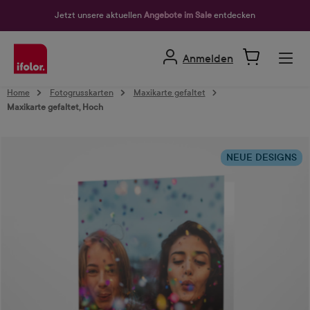
alt springen
Jetzt unsere aktuellen
Angebote im Sale
entdecken
Anmelden
Home
Fotogrusskarten
Maxikarte gefaltet
Maxikarte gefaltet, Hoch
Bildergalerie überspringen
NEUE DESIGNS