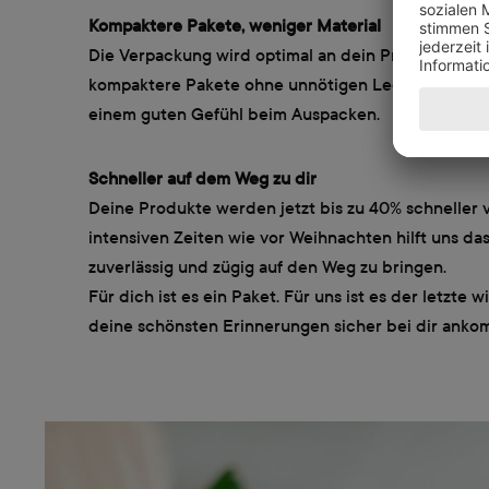
Kompaktere Pakete, weniger Material
Die Verpackung wird optimal an dein Produkt angep
kompaktere Pakete ohne unnötigen Leerraum, mit 
einem guten Gefühl beim Auspacken.
Schneller auf dem Weg zu dir
Deine Produkte werden jetzt bis zu 40% schneller 
intensiven Zeiten wie vor Weihnachten hilft uns das
zuverlässig und zügig auf den Weg zu bringen.
Für dich ist es ein Paket. Für uns ist es der letzte w
deine schönsten Erinnerungen sicher bei dir anko