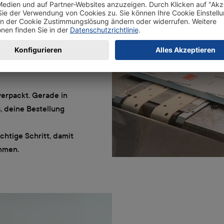
asst. Du erhältst
weniger Material und
verpackt. Gerade in
, deine Bestellung
ichtige Schritt, damit
mmen.