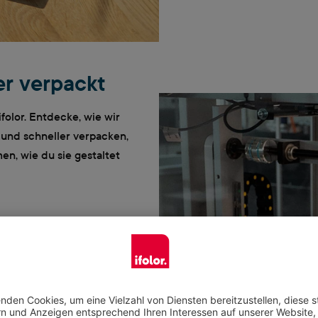
er verpackt
folor. Entdecke, wie wir
 und schneller verpacken,
n, wie du sie gestaltet
e verpackt deine
eras, Waage und 3D Scans
or dein Paket auf die