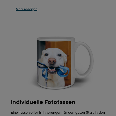
Fotogeschenken von ifolor, die du mit deinen Fotos
selbst gestalten kannst. Ob du einem guten
Freund, einem Kind oder den Grosseltern eine
Freude machen möchtest: Es gibt eine grosse
Auswahl an Geschenken, die du ganz individuell
gestalten kannst! Überrasche deine Lieben mit
einem coolen T-Shirt mit deinem Bild, einer Tasse
für den morgendlichen Kaffee, einer Hülle für ihr
neues Smartphone oder einer kuscheligen Decke!
Persönlich schenken und jemandem zeigen, dass
man sich dabei Gedanken gemacht hat kann
kinderleicht sein. Die Auswahl an individuellen
Geschenken, die deine Fotos ins Rampenlicht
stellen, ist bei ifolor gross.
Individuelle Fototassen
Eine Tasse voller Erinnerungen für den guten Start in den