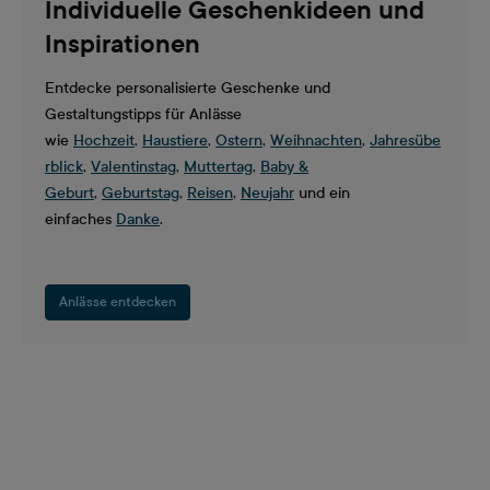
Individuelle Geschenkideen und
Inspirationen
Entdecke personalisierte Geschenke und
Gestaltungstipps für Anlässe
wie
Hochzeit
,
Haustiere
,
Ostern
,
Weihnachten
,
Jahresübe
rblick
,
Valentinstag
,
Muttertag
,
Baby &
Geburt
,
Geburtstag
,
Reisen
,
Neujahr
und ein
einfaches
Danke
.
Anlässe entdecken