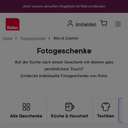
alt springen
Jetzt unsere aktuellen
Angebote im Sale
entdecken
Anmelden
Home
Fotogeschenke
Büro & Zubehör
Fotogeschenke
Auf der Suche nach einem Geschenk mit deinem ganz
persönlichem Touch?
Entdecke individuelle Fotogeschenke von ifolor.
Alle Geschenke
Küche & Haushalt
Textilien
Bü