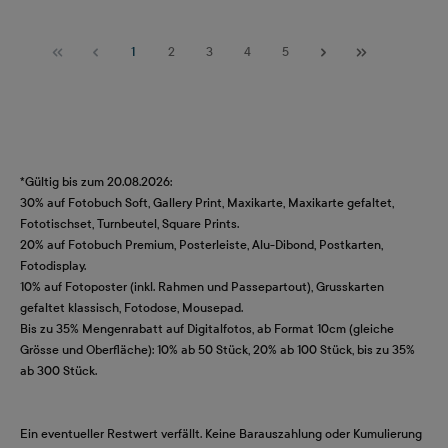
Seite
Seite
Seite
Seite
Seite
1
2
3
4
5
*Gültig bis zum 20.08.2026:
30% auf Fotobuch Soft, Gallery Print, Maxikarte, Maxikarte gefaltet,
Fototischset, Turnbeutel, Square Prints.
20% auf Fotobuch Premium, Posterleiste, Alu-Dibond, Postkarten,
Fotodisplay.
10% auf Fotoposter (inkl. Rahmen und Passepartout), Grusskarten
gefaltet klassisch, Fotodose, Mousepad.
Bis zu 35% Mengenrabatt auf Digitalfotos, ab Format 10cm (gleiche
Grösse und Oberfläche): 10% ab 50 Stück, 20% ab 100 Stück, bis zu 35%
ab 300 Stück.
Ein eventueller Restwert verfällt. Keine Barauszahlung oder Kumulierung