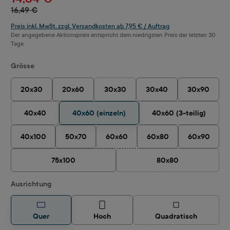
16,49 €
Preis inkl. MwSt. zzgl. Versandkosten ab 7,95 € / Auftrag
Der angegebene Aktionspreis entspricht dem niedrigsten Preis der letzten 30
Tage.
auswählen
Grösse
20x30
20x60
30x30
30x40
30x90
(Diese Option ist zurzeit nicht verfügbar
40x40
40x60 (einzeln)
40x60 (3-teilig)
(Diese Option ist zurzeit nicht verfügbar.)
(Diese Option ist 
40x100
50x70
60x60
60x80
60x90
(Diese Option ist zurzeit nicht verfügbar
75x100
80x80
(Diese Option ist zurz
auswählen
Ausrichtung
(Diese Option ist z
Quer
Hoch
Quadratisch