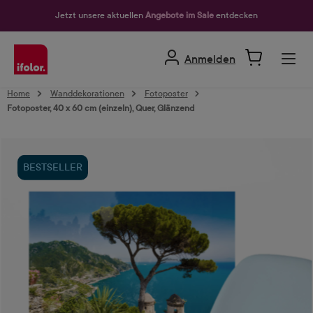
alt springen
Jetzt unsere aktuellen
Angebote im Sale
entdecken
Anmelden
Home
Wanddekorationen
Fotoposter
Fotoposter, 40 x 60 cm (einzeln), Quer, Glänzend
Bildergalerie überspringen
BESTSELLER