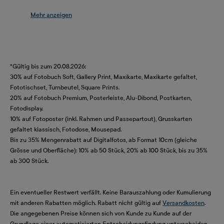
beeindrucken durch herausragende, prämierte
Qualität und machen Deinen Hochzeitsfotos alle
Ehre. Gestalte Dein persönliches Fotoalbum
entweder mit unserer komfortablen Fotobuch-
Software oder gleich jetzt online mithilfe von
*Gültig bis zum 20.08.2026:
zahlreichen und vielfältigen Gestaltungsvorlagen.
30% auf Fotobuch Soft, Gallery Print, Maxikarte, Maxikarte gefaltet,
Wähle Dein Fotobuch und gestalte noch heute
Fototischset, Turnbeutel, Square Prints.
Dein Hochzeitsfotoalbum!
20% auf Fotobuch Premium, Posterleiste, Alu-Dibond, Postkarten,
Fotodisplay.
10% auf Fotoposter (inkl. Rahmen und Passepartout), Grusskarten
gefaltet klassisch, Fotodose, Mousepad.
Bis zu 35% Mengenrabatt auf Digitalfotos, ab Format 10cm (gleiche
Grösse und Oberfläche): 10% ab 50 Stück, 20% ab 100 Stück, bis zu 35%
ab 300 Stück.
Ein eventueller Restwert verfällt. Keine Barauszahlung oder Kumulierung
mit anderen Rabatten möglich. Rabatt nicht gültig auf
Versandkosten
.
Die angegebenen Preise können sich von Kunde zu Kunde auf der
Grundlage einer automatisierten Entscheidungsfindung unterscheiden.