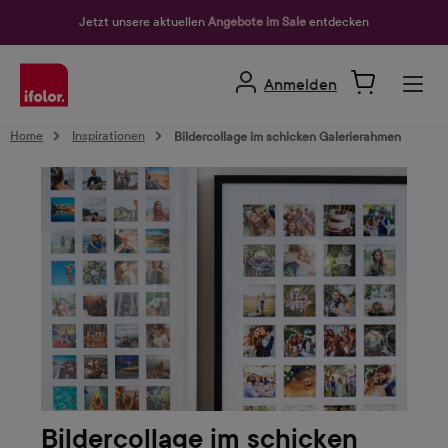
alt springen
Jetzt unsere aktuellen
Angebote im Sale
entdecken
Anmelden
Home
Inspirationen
Bildercollage im schicken Galerierahmen
Bildercollage im schicken