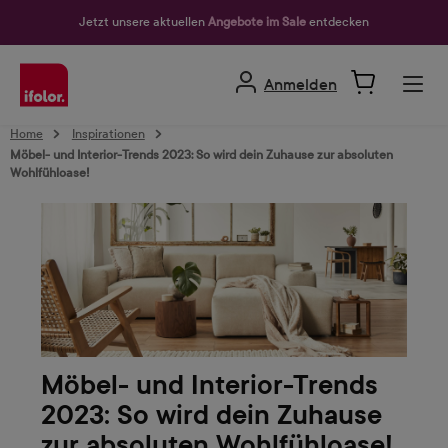
alt springen
Jetzt unsere aktuellen
Angebote im Sale
entdecken
Anmelden
Home
Inspirationen
Möbel- und Interior-Trends 2023: So wird dein Zuhause zur absoluten
Wohlfühloase!
Möbel- und Interior-Trends
2023: So wird dein Zuhause
zur absoluten Wohlfühloase!