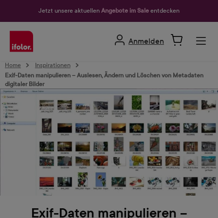
alt springen
Jetzt unsere aktuellen
Angebote im Sale
entdecken
Anmelden
Home
Inspirationen
Exif-Daten manipulieren – Auslesen, Ändern und Löschen von Metadaten
digitaler Bilder
Exif-Daten manipulieren –