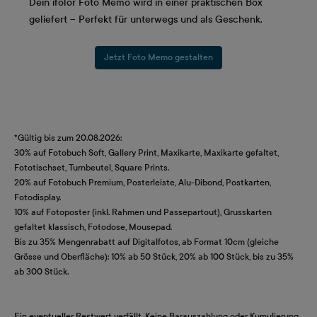
Dein ifolor Foto Memo wird in einer praktischen Box
geliefert – Perfekt für unterwegs und als Geschenk.
Jetzt Foto Memo gestalten
*Gültig bis zum 20.08.2026:
30% auf Fotobuch Soft, Gallery Print, Maxikarte, Maxikarte gefaltet,
Fototischset, Turnbeutel, Square Prints.
20% auf Fotobuch Premium, Posterleiste, Alu-Dibond, Postkarten,
Fotodisplay.
10% auf Fotoposter (inkl. Rahmen und Passepartout), Grusskarten
gefaltet klassisch, Fotodose, Mousepad.
Bis zu 35% Mengenrabatt auf Digitalfotos, ab Format 10cm (gleiche
Grösse und Oberfläche): 10% ab 50 Stück, 20% ab 100 Stück, bis zu 35%
ab 300 Stück.
Ein eventueller Restwert verfällt. Keine Barauszahlung oder Kumulierung