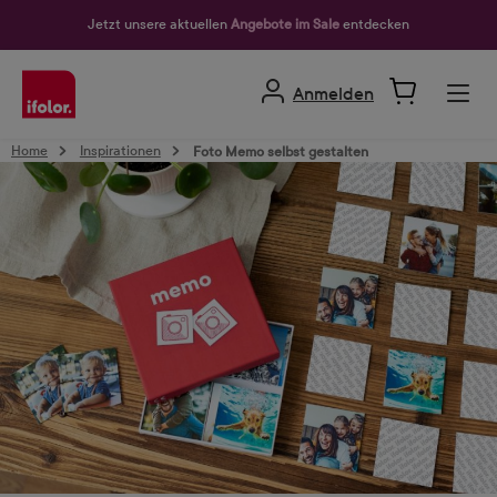
alt springen
Jetzt unsere aktuellen
Angebote im Sale
entdecken
Anmelden
Home
Inspirationen
Foto Memo selbst gestalten