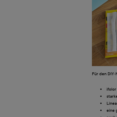
Für den DIY-N
ifolo
stark
Linea
eine 