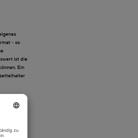
eigenes
ormat – so
he
swert ist die
können. Ein
zettelhalter
en
llage“, da
Notizen
otodisplays
zur Geltung.