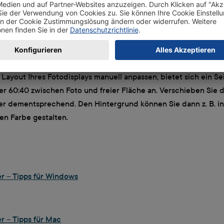
r Designer können Sie Ihr Fotodisplay individuell gestalten: Si
ür Fotos und Texte einfügen, Cliparts, Rahmen und Hintergründ
Layout Ihres Fotodisplays manuell anpassen, bietet sich ein Se
er 60:40 zwischen Foto und freier Fläche an. Verschieben Sie 
ter dementsprechend. Den Hintergrund können Sie dann z. B. in
en Farbe gestalten.
er – Tipps für Windows
er – Tipps für Mac