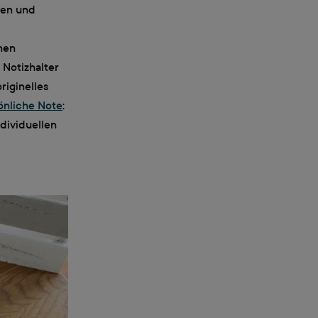
ten und
nen
 Notizhalter
riginelles
önliche Note
:
ndividuellen