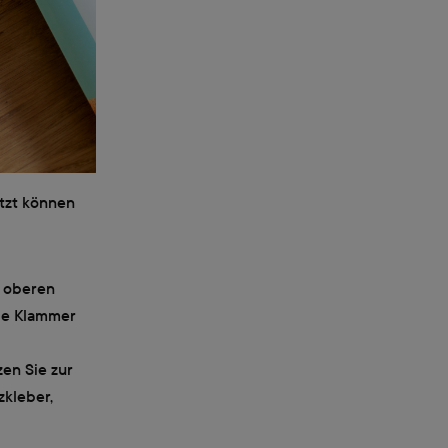
etzt können
m oberen
die Klammer
zen Sie zur
zkleber,