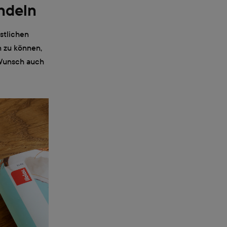
andeln
stlichen
n zu können,
 Wunsch auch