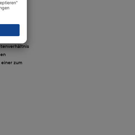
e können
e auswählen.
itenverhältnis
den
 einer zum