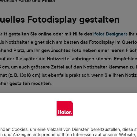
Wunsch Farbe und Pinsel
duelles Fotodisplay gestalten
ritt gestalten Sie online oder mit Hilfe des
ifolor Designers
Ihr 
Als Notizhalter eignet sich am besten das Fotodisplay im Querf
ichend Platz, um Ihr gewünschtes Foto neben einer leeren Fläc
uf der Sie später die Notizzettel anbringen können. Empfehlen
 cm, um auch grössere Zettel auf den Notizhalter klemmen zu 
mat (z. B. 13x18 cm) ist ebenfalls praktisch, wenn Sie Ihren Notiz
cher gestalten möchten.
ng des Fotodisplays können Sie auf verschiedene Designvorlag
. Für den DIY-Notizhalter eignet sich am besten das Format „Co
glichkeit haben, neben Ihren Fotos einen freien Platz für Ihre 
Wenn Sie nur ein einzelnes Foto aussuchen und den Rest des F
reihalten, kommt das ausgewählte Bild natürlich besonders gut 