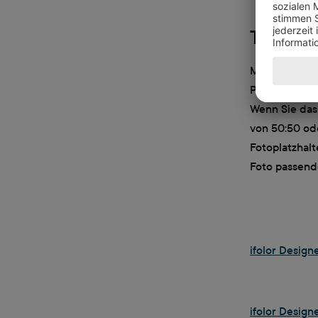
Tipp
Mit dem ifolo
Platzhalter f
Wenn Sie das 
von 50:50 od
Fotoplatzhal
Foto passend
ifolor Design
ifolor Design