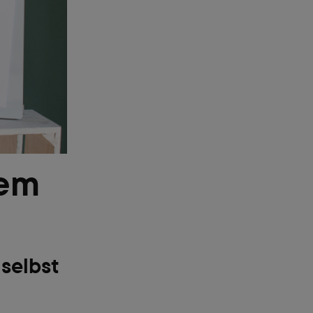
nem
 selbst