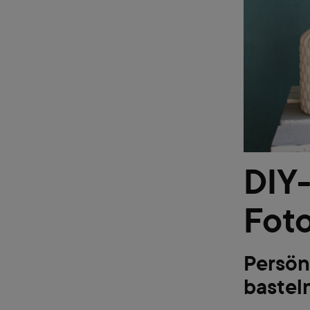
DIY
Fot
Persön
bastel