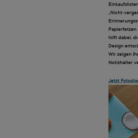
Einkaufsliste
„Nicht-verges
Erinnerungss
Papierfetzen 
hilft dabei, d
Design entsc
Wir zeigen Ih
Notizhalter 
Jetzt Fotodis