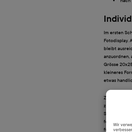
nach 
Indivi
Im ersten Sch
Fotodisplay. 
bleibt ausre
anzuordnen, a
Grösse 20x25
kleineres For
etwas handli
Zur Gestaltu
zurückgreifen
Sie so die Mö
festzulegen. 
für Notizen f