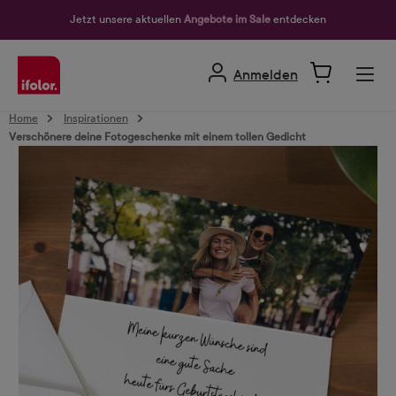
alt springen
Jetzt unsere aktuellen
Angebote im Sale
entdecken
Anmelden
Home
Inspirationen
Verschönere deine Fotogeschenke mit einem tollen Gedicht