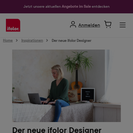
alt springen
Jetzt unsere aktuellen
Angebote im Sale
entdecken
Anmelden
Home
Inspirationen
Der neue ifolor Designer
Der neue ifolor Designer