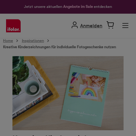
alt springen
Jetzt unsere aktuellen
Angebote im Sale
entdecken
Anmelden
Home
Inspirationen
Kreative Kinderzeichnungen für individuelle Fotogeschenke nutzen