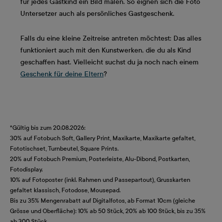
für jedes Gastkind ein Bild malen. So eignen sich die Foto
Untersetzer auch als persönliches Gastgeschenk.
Falls du eine kleine Zeitreise antreten möchtest: Das alles
funktioniert auch mit den Kunstwerken, die du als Kind
geschaffen hast. Vielleicht suchst du ja noch nach einem
Geschenk für deine Eltern
?
*Gültig bis zum 20.08.2026:
30% auf Fotobuch Soft, Gallery Print, Maxikarte, Maxikarte gefaltet,
Fototischset, Turnbeutel, Square Prints.
20% auf Fotobuch Premium, Posterleiste, Alu-Dibond, Postkarten,
Fotodisplay.
10% auf Fotoposter (inkl. Rahmen und Passepartout), Grusskarten
gefaltet klassisch, Fotodose, Mousepad.
Bis zu 35% Mengenrabatt auf Digitalfotos, ab Format 10cm (gleiche
Grösse und Oberfläche): 10% ab 50 Stück, 20% ab 100 Stück, bis zu 35%
ab 300 Stück.