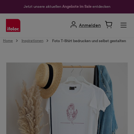
alt springen
Jetzt unsere aktuellen
Angebote im Sale
entdecken
Anmelden
Home
Inspirationen
Foto T-Shirt bedrucken und selbst gestalten