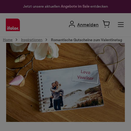
alt springen
Jetzt unsere aktuellen
Angebote im Sale
entdecken
Anmelden
Home
Inspirationen
Romantische Gutscheine zum Valentinstag