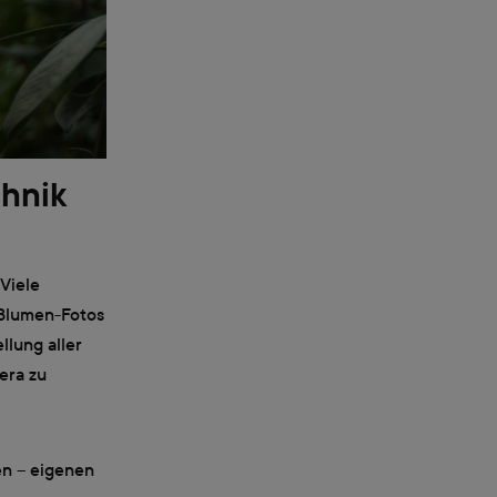
chnik
Viele
 Blumen-Fotos
llung aller
era zu
en – eigenen