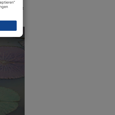
hohe
erschlusszeit