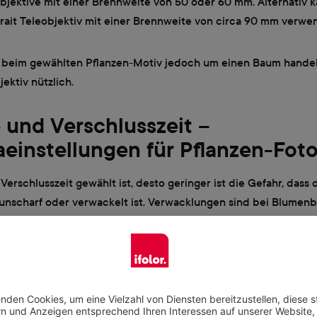
bjektive mit einer Brennweite von 50 oder 60 mm. Alternativ 
trait Teleobjektiv mit einer Brennweite von circa 90 mm verwe
ch beim gewählten Pflanzen-Motiv jedoch um einen Baum handel
ektiv nützlich.
 und Verschlusszeit –
einstellungen für Pflanzen-Foto
 Verschlusszeit gewählt ist, desto geringer ist die Gefahr, dass 
unscharf oder verwackelt ist. Verwacklungen sind bei Blumenbi
roblem, da auch wenig Wind bereits ausreicht, um die filigran
wegen.
sszeit von 250stel Sekunden oder noch weniger reduziert dies
ildern jedoch häufig eine hohe Schärfentiefe für ein gelungene