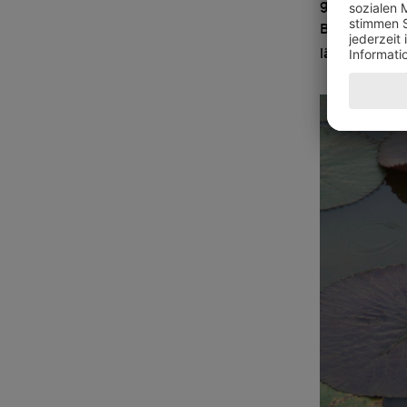
gewünscht is
Blendenzahle
länger ausfal