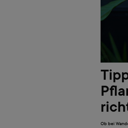
Tipp
Pfl
rich
Ob bei Wande