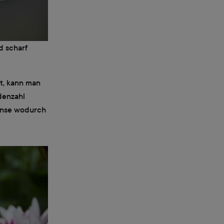
d scharf
ht, kann man
denzahl
Linse wodurch