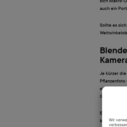
sich Makro-O
auch ein Por
Sollte es si
Weitwinkelobj
Blende
Kamera
Je kürzer die
Pflanzenfoto 
ein grosses P
Gräser zu be
Eine Verschlu
bei Pflanzenb