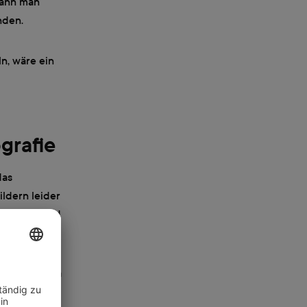
kann man
nden.
n, wäre ein
grafie
das
ldern leider
en Blüten und
es Risiko. Da
s Bild