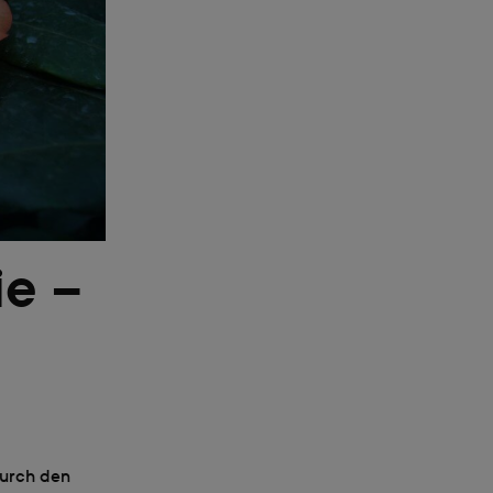
ie –
durch den