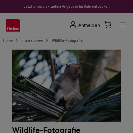
alt springen
Jetzt unsere aktuellen
Angebote im Sale
entdecken
Anmelden
Home
Inspirationen
Wildlife-Fotografie
Wildlife-Fotografie