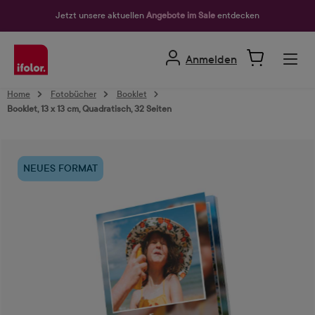
alt springen
Jetzt unsere aktuellen
Angebote im Sale
entdecken
Anmelden
Home
Fotobücher
Booklet
Booklet, 13 x 13 cm, Quadratisch, 32 Seiten
Bildergalerie überspringen
NEUES FORMAT