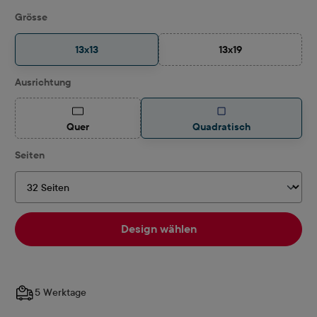
auswählen
Grösse
13x13
13x19
(Diese Option ist zurz
auswählen
Ausrichtung
(Diese Option ist zurzeit nicht verfügbar.)
Quer
Quadratisch
auswählen
Seiten
Design wählen
5 Werktage