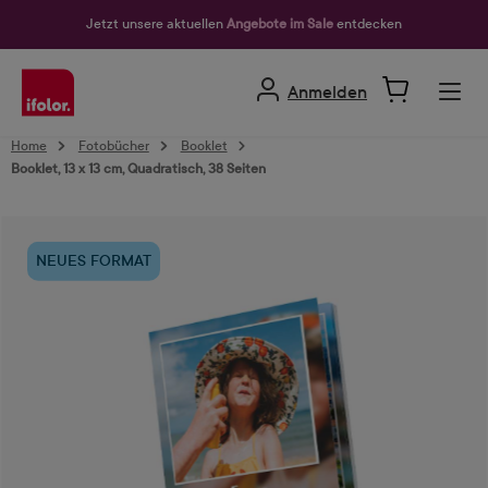
alt springen
Jetzt unsere aktuellen
Angebote im Sale
entdecken
Anmelden
Home
Fotobücher
Booklet
Booklet, 13 x 13 cm, Quadratisch, 38 Seiten
Bildergalerie überspringen
NEUES FORMAT