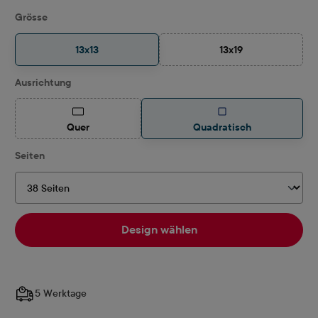
auswählen
Grösse
13x13
13x19
(Diese Option ist zurz
auswählen
Ausrichtung
(Diese Option ist zurzeit nicht verfügbar.)
Quer
Quadratisch
auswählen
Seiten
Design wählen
5 Werktage