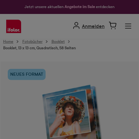
alt springen
Jetzt unsere aktuellen
Angebote im Sale
entdecken
Anmelden
Home
Fotobücher
Booklet
Booklet, 13 x 13 cm, Quadratisch, 58 Seiten
Bildergalerie überspringen
NEUES FORMAT