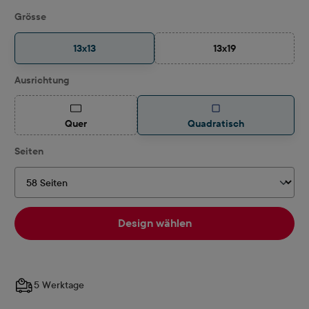
auswählen
Grösse
13x13
13x19
(Diese Option ist zurz
auswählen
Ausrichtung
(Diese Option ist zurzeit nicht verfügbar.)
Quer
Quadratisch
auswählen
Seiten
Design wählen
5 Werktage