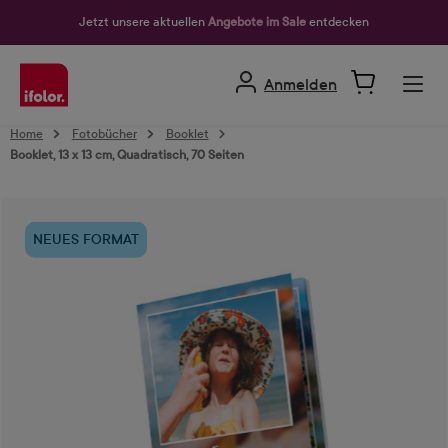
alt springen
Jetzt unsere aktuellen
Angebote im Sale
entdecken
Anmelden
Home
Fotobücher
Booklet
Booklet, 13 x 13 cm, Quadratisch, 70 Seiten
Bildergalerie überspringen
NEUES FORMAT