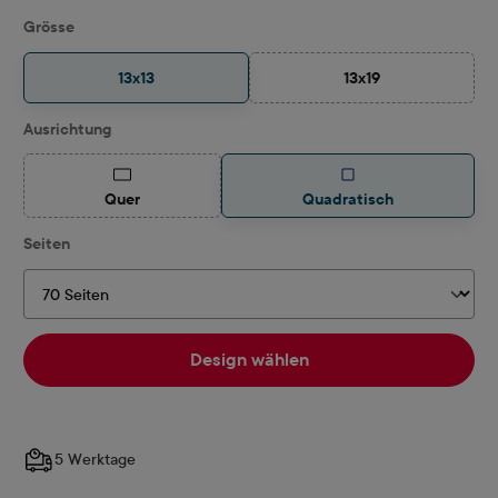
auswählen
Grösse
13x13
13x19
(Diese Option ist zurz
auswählen
Ausrichtung
(Diese Option ist zurzeit nicht verfügbar.)
Quer
Quadratisch
auswählen
Seiten
Design wählen
5 Werktage