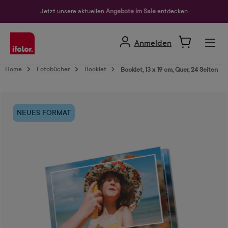
alt springen
Jetzt unsere aktuellen
Angebote im Sale
entdecken
Anmelden
Home
Fotobücher
Booklet
Booklet, 13 x 19 cm, Quer, 24 Seiten
Bildergalerie überspringen
NEUES FORMAT