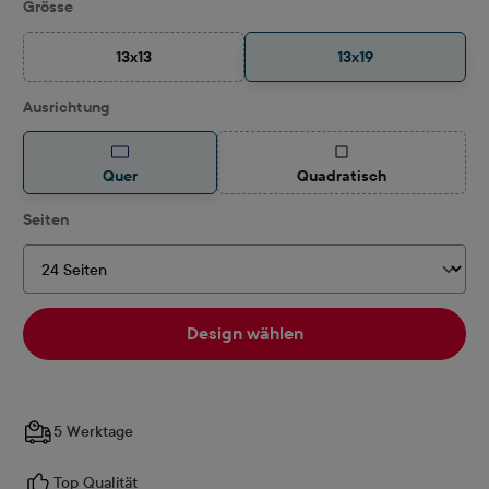
auswählen
Grösse
13x13
13x19
(Diese Option ist zurzeit nicht verfügbar.)
auswählen
Ausrichtung
(Diese Option ist zurzeit
Quer
Quadratisch
auswählen
Seiten
Design wählen
5 Werktage
Top Qualität