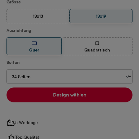
auswählen
Grösse
13x13
13x19
(Diese Option ist zurzeit nicht verfügbar.)
auswählen
Ausrichtung
(Diese Option ist zurzeit
Quer
Quadratisch
auswählen
Seiten
Design wählen
5 Werktage
Top Qualität