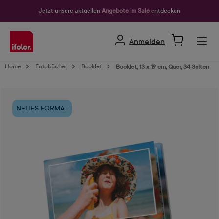
alt springen
Jetzt unsere aktuellen
Angebote im Sale
entdecken
Anmelden
Home
Fotobücher
Booklet
Booklet, 13 x 19 cm, Quer, 34 Seiten
Bildergalerie überspringen
NEUES FORMAT