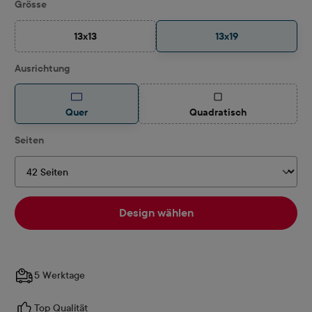
auswählen
Grösse
13x13
13x19
(Diese Option ist zurzeit nicht verfügbar.)
auswählen
Ausrichtung
(Diese Option ist zurzeit
Quer
Quadratisch
auswählen
Seiten
Design wählen
5 Werktage
Top Qualität