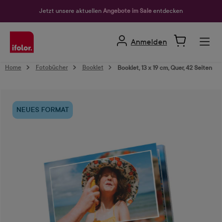
alt springen
Jetzt unsere aktuellen
Angebote im Sale
entdecken
Anmelden
Home
Fotobücher
Booklet
Booklet, 13 x 19 cm, Quer, 42 Seiten
Bildergalerie überspringen
NEUES FORMAT