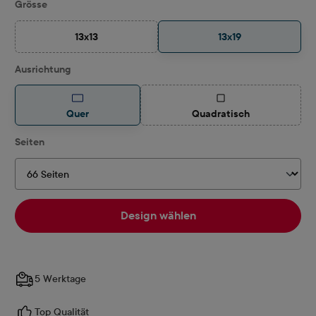
auswählen
Grösse
13x13
13x19
(Diese Option ist zurzeit nicht verfügbar.)
auswählen
Ausrichtung
(Diese Option ist zurzeit
Quer
Quadratisch
auswählen
Seiten
Design wählen
5 Werktage
Top Qualität