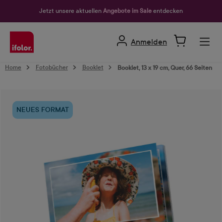
alt springen
Jetzt unsere aktuellen
Angebote im Sale
entdecken
Anmelden
Home
Fotobücher
Booklet
Booklet, 13 x 19 cm, Quer, 66 Seiten
Bildergalerie überspringen
NEUES FORMAT