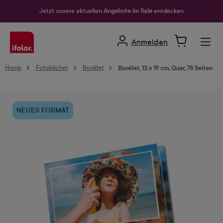
alt springen
Jetzt unsere aktuellen
Angebote im Sale
entdecken
Anmelden
Home
Fotobücher
Booklet
Booklet, 13 x 19 cm, Quer, 78 Seiten
Bildergalerie überspringen
NEUES FORMAT