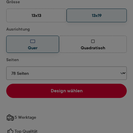
auswählen
Grösse
13x13
13x19
(Diese Option ist zurzeit nicht verfügbar.)
auswählen
Ausrichtung
(Diese Option ist zurzeit
Quer
Quadratisch
auswählen
Seiten
Design wählen
5 Werktage
Top Qualität