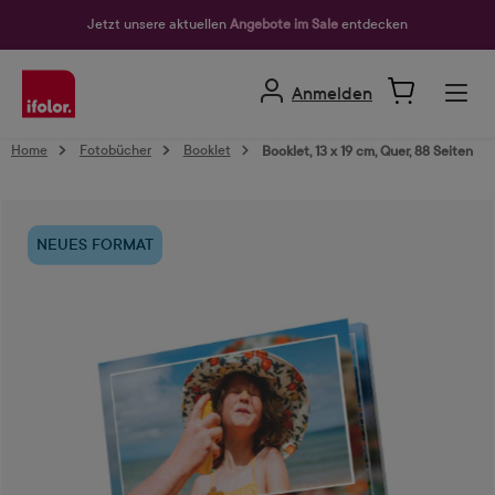
alt springen
Jetzt unsere aktuellen
Angebote im Sale
entdecken
Anmelden
Home
Fotobücher
Booklet
Booklet, 13 x 19 cm, Quer, 88 Seiten
Bildergalerie überspringen
NEUES FORMAT