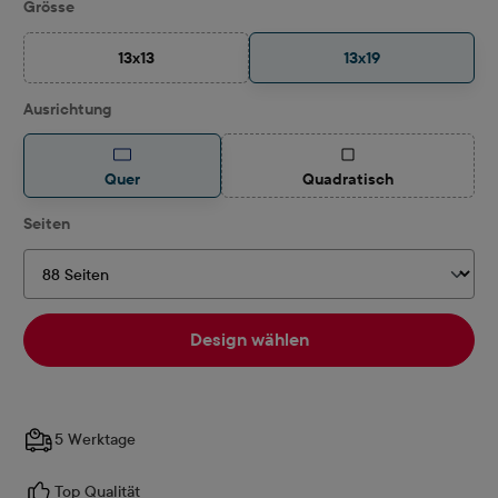
auswählen
Grösse
13x13
13x19
(Diese Option ist zurzeit nicht verfügbar.)
auswählen
Ausrichtung
(Diese Option ist zurzeit
Quer
Quadratisch
auswählen
Seiten
Design wählen
5 Werktage
Top Qualität