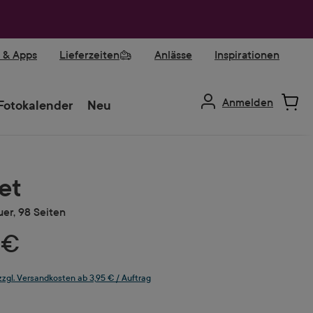
r & Apps
Lieferzeiten
Anlässe
Inspirationen
Anmelden
Fotokalender
Neu
et
uer, 98 Seiten
 €
 zzgl. Versandkosten ab 3,95 € / Auftrag
ählen