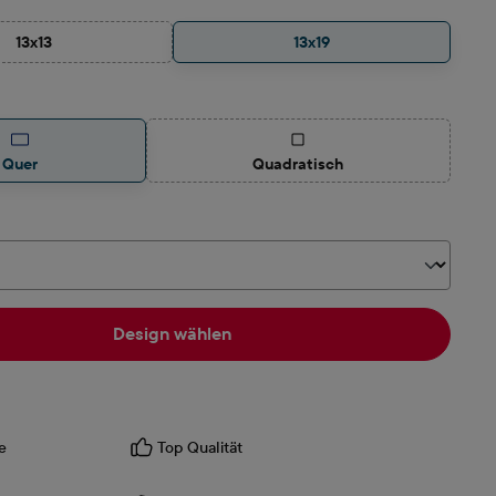
13x13
13x19
(Diese Option ist zurzeit nicht verfügbar.)
auswählen
(Diese Option ist zurzeit nicht v
Quer
Quadratisch
hlen
Design wählen
e
Top Qualität