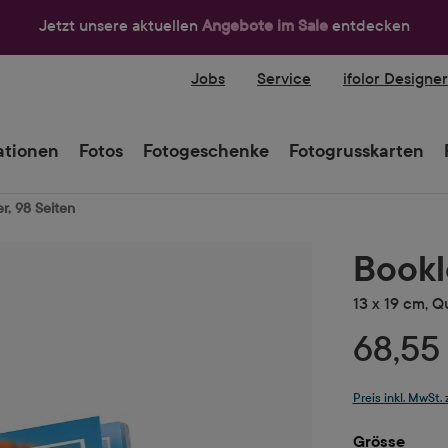
Jetzt unsere aktuellen
Angebote im Sale
entdecken
Jobs
Service
ifolor Designe
tionen
Fotos
Fotogeschenke
Fotogrusskarten
r, 98 Seiten
Bookl
13 x 19 cm, Q
68,55
Preis inkl. MwSt.
ausw
Grösse