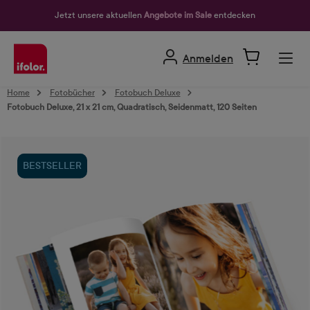
alt springen
Jetzt unsere aktuellen
Angebote im Sale
entdecken
Anmelden
Home
Fotobücher
Fotobuch Deluxe
Fotobuch Deluxe, 21 x 21 cm, Quadratisch, Seidenmatt, 120 Seiten
Bildergalerie überspringen
BESTSELLER