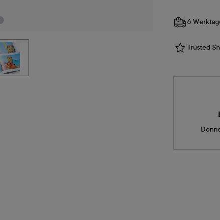
6 Werktag
Trusted Sho
Donne