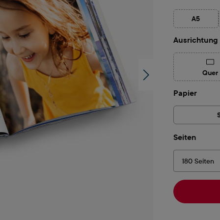
A5
(Diese Op
Ausrichtung
(Di
Quer
auswä
Papier
auswä
Seiten