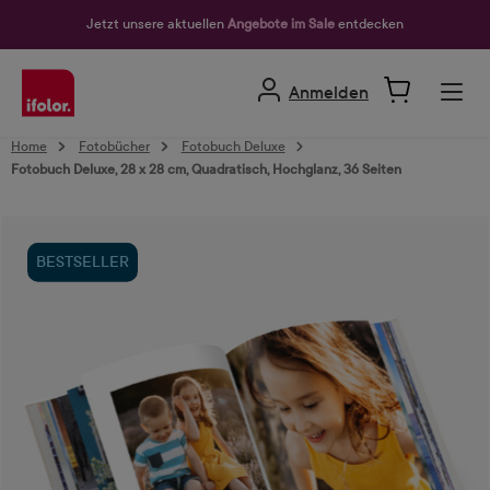
alt springen
Jetzt unsere aktuellen
Angebote im Sale
entdecken
Anmelden
Home
Fotobücher
Fotobuch Deluxe
Fotobuch Deluxe, 28 x 28 cm, Quadratisch, Hochglanz, 36 Seiten
Bildergalerie überspringen
BESTSELLER