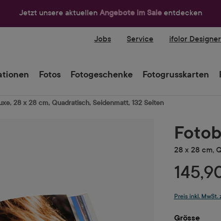
Jetzt unsere aktuellen
Angebote im Sale
entdecken
Jobs
Service
ifolor Designe
tionen
Fotos
Fotogeschenke
Fotogrusskarten
xe, 28 x 28 cm, Quadratisch, Seidenmatt, 132 Seiten
Fotob
28 x 28 cm, Q
145,9
Preis inkl. MwSt.
ausw
Grösse