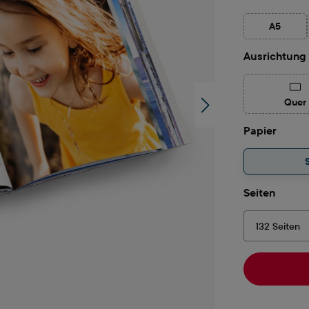
A5
(Diese Op
Ausrichtung
(Di
Quer
auswä
Papier
auswä
Seiten