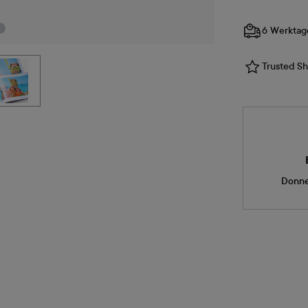
6 Werktag
Trusted Sho
Donne