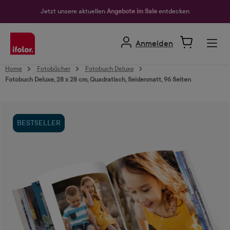
alt springen
Jetzt unsere aktuellen
Angebote im Sale
entdecken
Anmelden
Home
Fotobücher
Fotobuch Deluxe
Fotobuch Deluxe, 28 x 28 cm, Quadratisch, Seidenmatt, 96 Seiten
Bildergalerie überspringen
BESTSELLER