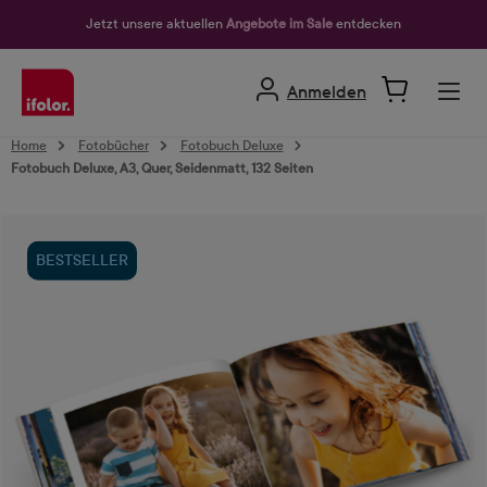
alt springen
Jetzt unsere aktuellen
Angebote im Sale
entdecken
Anmelden
Home
Fotobücher
Fotobuch Deluxe
Fotobuch Deluxe, A3, Quer, Seidenmatt, 132 Seiten
Bildergalerie überspringen
BESTSELLER