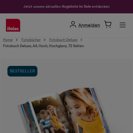
alt springen
Jetzt unsere aktuellen
Angebote im Sale
entdecken
Anmelden
Home
Fotobücher
Fotobuch Deluxe
Fotobuch Deluxe, A4, Hoch, Hochglanz, 72 Seiten
Bildergalerie überspringen
BESTSELLER