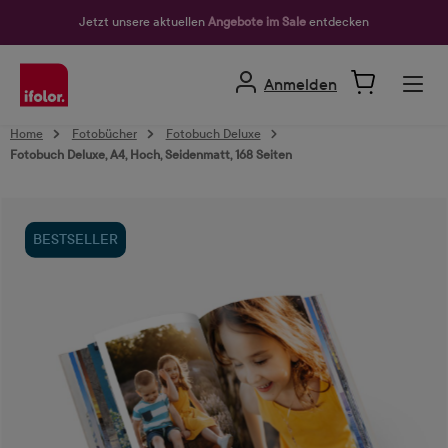
alt springen
Jetzt unsere aktuellen
Angebote im Sale
entdecken
Anmelden
Home
Fotobücher
Fotobuch Deluxe
Fotobuch Deluxe, A4, Hoch, Seidenmatt, 168 Seiten
Bildergalerie überspringen
BESTSELLER