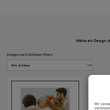
Wähle ein Design, 
Designs nach Anlässen filtern