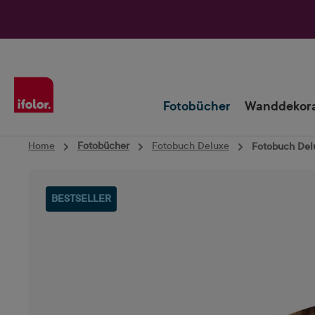
Zur Hauptnavigation springen
Fotobücher
Wanddekora
Home
Fotobücher
Fotobuch Deluxe
Fotobuch Delu
Bildergalerie überspringen
BESTSELLER