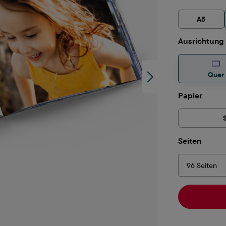
A5
Ausrichtung
Quer
auswä
Papier
auswä
Seiten