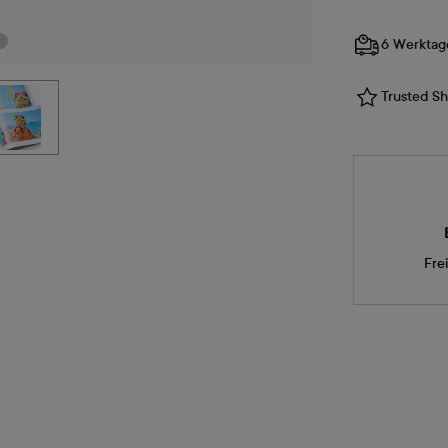
6 Werktag
Trusted Sho
Fre