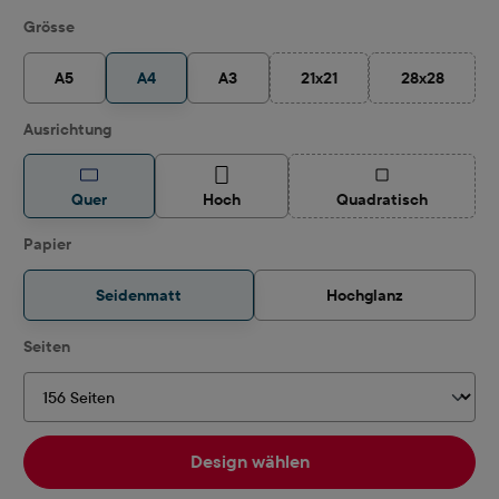
auswählen
Grösse
A5
A4
A3
21x21
28x28
(Diese Option ist zurzeit nich
(Diese Option
auswählen
Ausrichtung
(Diese Option ist z
Quer
Hoch
Quadratisch
auswählen
Papier
Seidenmatt
Hochglanz
auswählen
Seiten
Design wählen