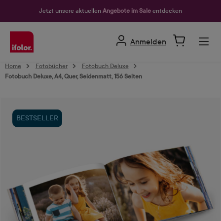
alt springen
Jetzt unsere aktuellen
Angebote im Sale
entdecken
Anmelden
Home
Fotobücher
Fotobuch Deluxe
Fotobuch Deluxe, A4, Quer, Seidenmatt, 156 Seiten
Bildergalerie überspringen
BESTSELLER