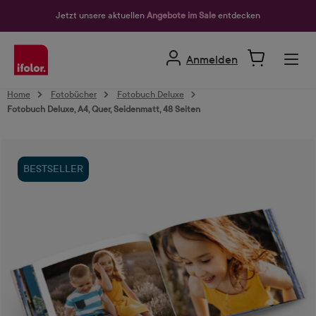
alt springen
Jetzt unsere aktuellen
Angebote im Sale
entdecken
Anmelden
Home
Fotobücher
Fotobuch Deluxe
Fotobuch Deluxe, A4, Quer, Seidenmatt, 48 Seiten
Bildergalerie überspringen
BESTSELLER