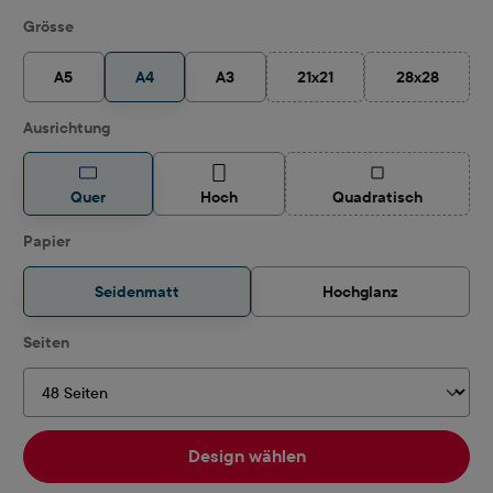
auswählen
Grösse
A5
A4
A3
21x21
28x28
(Diese Option ist zurzeit nich
(Diese Option
auswählen
Ausrichtung
(Diese Option ist z
Quer
Hoch
Quadratisch
auswählen
Papier
Seidenmatt
Hochglanz
auswählen
Seiten
Design wählen